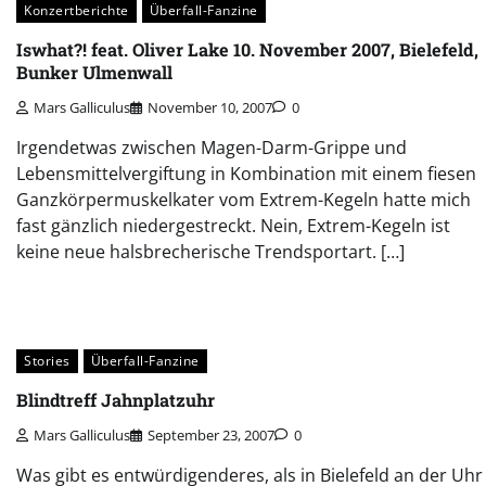
Konzertberichte
Überfall-Fanzine
Iswhat?! feat. Oliver Lake 10. November 2007, Bielefeld,
Bunker Ulmenwall
Mars Galliculus
November 10, 2007
0
Irgendetwas zwischen Magen-Darm-Grippe und
Lebensmittelvergiftung in Kombination mit einem fiesen
Ganzkörpermuskelkater vom Extrem-Kegeln hatte mich
fast gänzlich niedergestreckt. Nein, Extrem-Kegeln ist
keine neue halsbrecherische Trendsportart. […]
Stories
Überfall-Fanzine
Blindtreff Jahnplatzuhr
Mars Galliculus
September 23, 2007
0
Was gibt es entwürdigenderes, als in Bielefeld an der Uhr