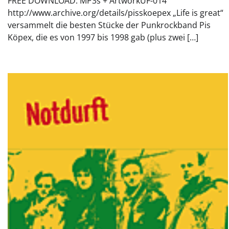
FREE DOWNLOAD: MP3s + ArtworkÜF-014
http://www.archive.org/details/pisskoepex „Life is great“
versammelt die besten Stücke der Punkrockband Pis
Köpex, die es von 1997 bis 1998 gab (plus zwei […]