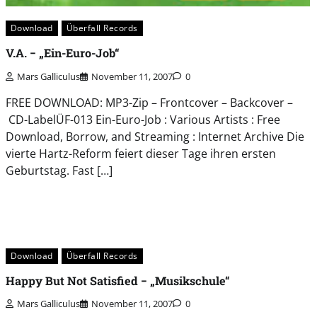
Download
Überfall Records
V.A. − „Ein-Euro-Job“
Mars Galliculus
November 11, 2007
0
FREE DOWNLOAD: MP3-Zip – Frontcover – Backcover –
CD-LabelÜF-013 Ein-Euro-Job : Various Artists : Free
Download, Borrow, and Streaming : Internet Archive Die
vierte Hartz-Reform feiert dieser Tage ihren ersten
Geburtstag. Fast […]
Download
Überfall Records
Happy But Not Satisfied − „Musikschule“
Mars Galliculus
November 11, 2007
0