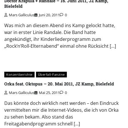
Doctor Krapula + Randale – 16. Juni 2011, JZ Kamp,
Bielefeld
Mars Galliculus
Juni 20, 2011
0
Was mich an diesem Abend ins Kamp gelockt hatte,
war in erster Linie Randale. Die Band hatte
angekündigt, ihr Kinderliederprogramm zum
„Rock’n’Roll-Elternabend“ einmal ohne Rücksicht […]
Konzertberichte
Überfall-Fanzine
Orka feat. Oktopus – 20. Mai 2011, JZ Kamp, Bielefeld
Mars Galliculus
Mai 25, 2011
0
Das könnte doch wirklich nett werden – den Eindruck
vermittelten mir die Internet-Videos, die ich von Orka
zu sehen bekam. Also stand das
Freitagabendprogramm schnell […]